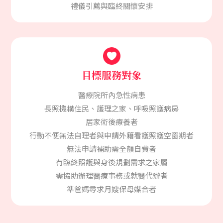
禮儀引薦與臨終關懷安排
目標服務對象
醫療院所內急性病患
長照機構住民、護理之家、
呼吸照護病房
居家術後療養者
行動不便無法自理者與
申請外籍看護照護空窗期者
無法申請補助需全額自費者
有臨終照護與身後規劃需求之家屬
需協助辦理醫療事務或就醫代辦者
準爸媽尋求月嫂保母媒合者