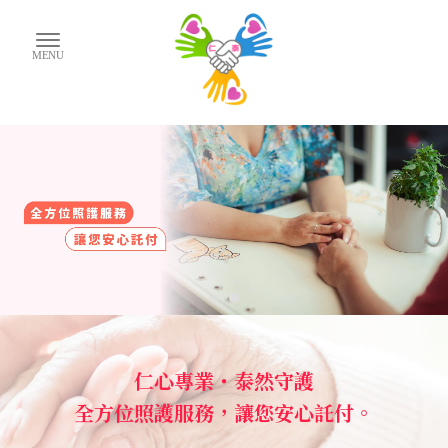
看護
桃園看護
仁心專業・泰然守護
八德看護
全方位照護服務，讓您安心託付。
三峽看護